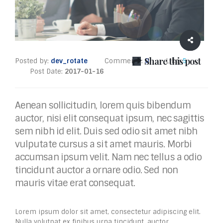
Share this post
Posted by:
dev_rotate
Comments:
0
Like:
5
Post Date:
2017-01-16
Aenean sollicitudin, lorem quis bibendum
auctor, nisi elit consequat ipsum, nec sagittis
sem nibh id elit. Duis sed odio sit amet nibh
vulputate cursus a sit amet mauris. Morbi
accumsan ipsum velit. Nam nec tellus a odio
tincidunt auctor a ornare odio. Sed non
mauris vitae erat consequat.
Lorem ipsum dolor sit amet, consectetur adipiscing elit.
Nulla volutpat ex finibus urna tincidunt, auctor