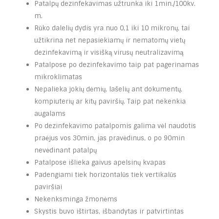
Patalpų dezinfekavimas užtrunka iki 1min./100kv.
m.
Rūko dalelių dydis yra nuo 0,1 iki 10 mikronų, tai
užtikrina net nepasiekiamų ir nematomų vietų
dezinfekavimą ir visišką virusų neutralizavimą
Patalpose po dezinfekavimo taip pat pagerinamas
mikroklimatas
Nepalieka jokių dėmių, lašelių ant dokumentų,
kompiuterių ar kitų paviršių. Taip pat nekenkia
augalams
Po dezinfekavimo patalpomis galima vėl naudotis
praėjus vos 30min, jas pravėdinus, o po 90min
nevėdinant patalpų
Patalpose išlieka gaivus apelsinų kvapas
Padengiami tiek horizontalūs tiek vertikalūs
paviršiai
Nekenksminga žmonėms
Skystis buvo ištirtas, išbandytas ir patvirtintas