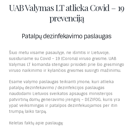
UAB Valymas LT atlieka Covid – 19
prevenciją
Patalpų dezinfekavimo paslauga
s
Šiuo metu visame pasaulyje, ne išimtis ir Lietuvoje,
susiduriame su Covid – 19 (Corona) viruso grėsme. UAB
Valymas LT komanda stengiasi prisidėti prie šio grėsmingo
viruso naikinimo ir kylančios grėsmės susirgti mažinimu.
Esame valymo paslaugas teikianti įmonė, kuri atlieka
patalpų dezinfekavimo / dezinfekcijos paslaugas
naudodami Lietuvos sveikatos apsaugos ministerijos
patvirtiną dūmų generavimo įrenginį – DEZIFOG, kuris yra
ypač veiksmingas ir patalpos dezinfekuojamos per itin
trumpą laiko tarpą.
Keletas faktų apie paslaugą: