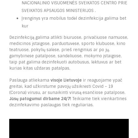
NACIONALINIO VISUOMENĖS SVEIKATOS CENTRO
PRIE
SVEIKATOS APSAUGOS MINISTERIJOS .
Įrenginys yra mobilus todėl dezinfekcija galima bet
kur
Dezinfekciją galima atlikti biuruose, privačiuose namuose,
medicinos įstaigose, parduotuvėse, sporto klubuose, kino
teatruose, pokylių salėse, prieš renginius ar po jų,
gamybinėse patalpose, sandėliuose, mokymo įstaigose,
taip pat galima dezinfekuoti autobusus, lėktuvus ar bet
kurias kitas uždaras patalpas.
Paslauga atliekama
visoje Lietuvoje
ir reaguojame ypač
greitai, kad užkirstume pavojų užsikrėsti Covid – 19
(Corona) virusu, ar sunaikinti virusą esančiose patalpose.
Jūsų patogumui dirbame 24/7!
Teikiame tiek vienkartines
dezinfekavimo paslaugas tiek reguliarias.