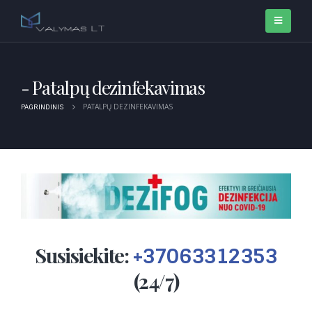
Patalpų dezinfekavimas
PATALPŲ DEZINFEKAVIMAS
PAGRINDINIS
Susisiekite:
+37063312353
(24/7)