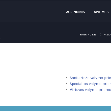
PAGRINDINIS
APIE MUS
a
PAGRINDINIS
PASL
Sanitarinės valymo pri
Specialios valymo prie
Virtuvės valymo priemo