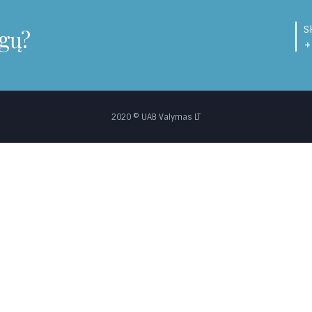
S
ugų?
+
2020 © UAB Valymas LT