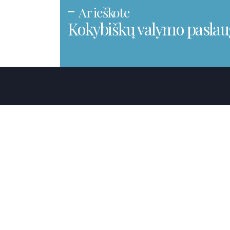
Ar ieškote
Kokybiškų valymo pasla