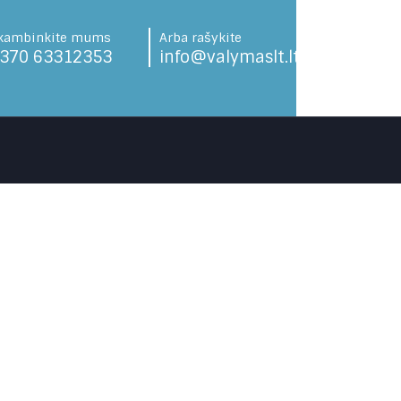
kambinkite mums
Arba rašykite
370 63312353
info@valymaslt.lt