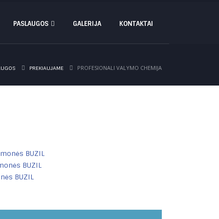
PASLAUGOS
GALERIJA
KONTAKTAI
PROFESIONALI VALYMO CHEMIJA
AUGOS
PREKIAUJAME
emonės BUZIL
monės BUZIL
nės BUZIL