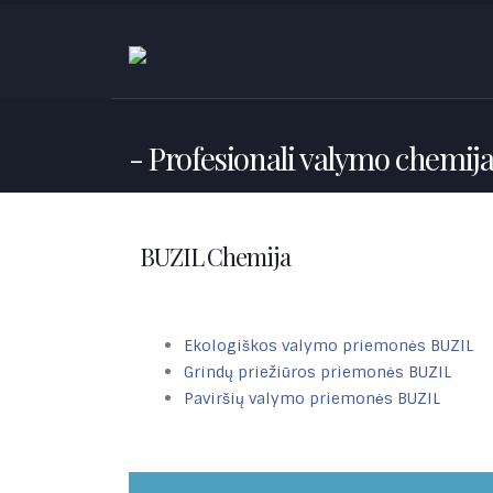
Profesionali valymo chemij
BUZIL Chemija
Ekologiškos valymo priemonės BUZIL
Grindų priežiūros priemonės BUZIL
Paviršių valymo priemonės BUZIL