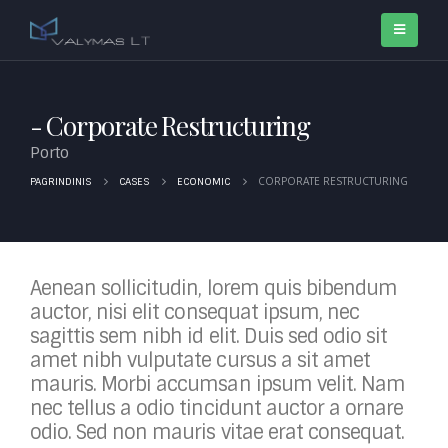
Corporate Restructuring
Porto
CORPORATE RESTRUCTURING
PAGRINDINIS
CASES
ECONOMIC
Aenean sollicitudin, lorem quis bibendum
auctor, nisi elit consequat ipsum, nec
sagittis sem nibh id elit. Duis sed odio sit
amet nibh vulputate cursus a sit amet
mauris. Morbi accumsan ipsum velit. Nam
nec tellus a odio tincidunt auctor a ornare
odio. Sed non mauris vitae erat consequat.